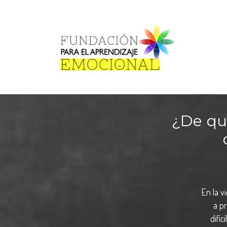
¿De qu
En la v
a p
difíc