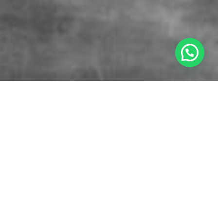
aje Emocional
tacto