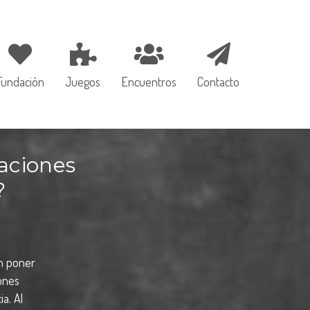
Fundación
Juegos
Encuentros
Contacto
aciones
?
en poner
ones
ia. Al