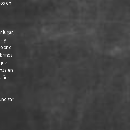
mos en
r lugar,
os y
jar el
 brinda
 que
anza en
afíos.
undizar