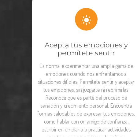
Acepta tus emociones y
permítete sentir
Es normal experimentar una amplia gama de
emociones cuando nos enfrentamos a
situaciones difíciles. Permítete sentir y aceptar
tus emociones, sin juzgarte ni reprimirlas.
Reconoce que es parte del proceso de
sanación y crecimiento personal. Encuentra
formas saludables de expresar tus emociones,
como hablar con un amigo de confianza,
escribir en un diario o practicar actividades