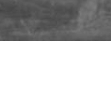
e Fundación para el Aprendiz
 para
Encuentros y
Con