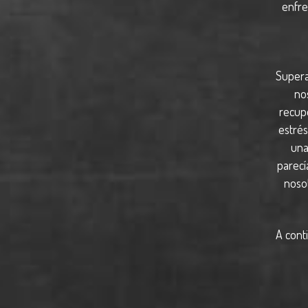
enfre
Superar
nos
recup
estrés
una
parecí
nosot
A cont