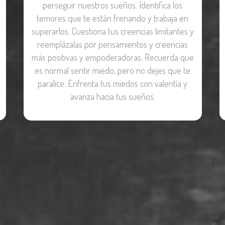
perseguir nuestros sueños. Identifica los
temores que te están frenando y trabaja en
superarlos. Cuestiona tus creencias limitantes y
reemplázalas por pensamientos y creencias
más positivas y empoderadoras. Recuerda que
es normal sentir miedo, pero no dejes que te
paralice. Enfrenta tus miedos con valentía y
avanza hacia tus sueños.