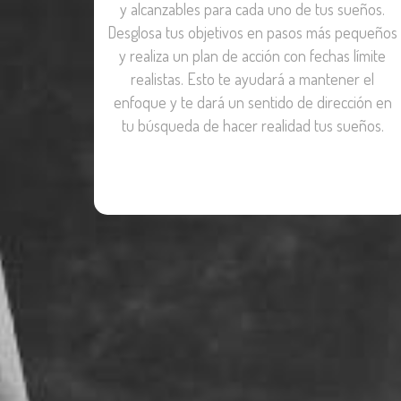
y alcanzables para cada uno de tus sueños.
Desglosa tus objetivos en pasos más pequeños
y realiza un plan de acción con fechas límite
realistas. Esto te ayudará a mantener el
enfoque y te dará un sentido de dirección en
tu búsqueda de hacer realidad tus sueños.