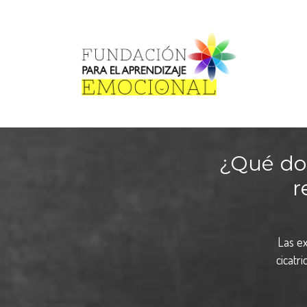
¿Qué do
r
Las ex
cicatr