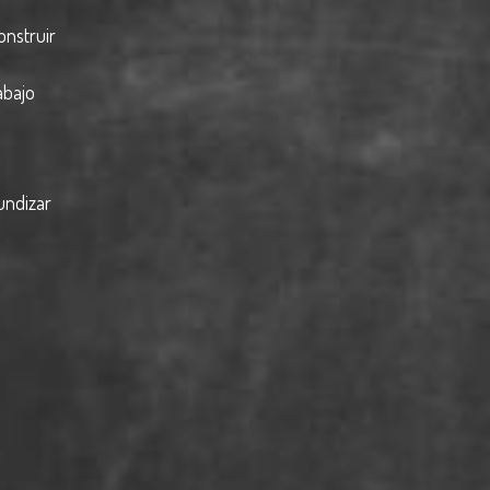
onstruir
abajo
undizar