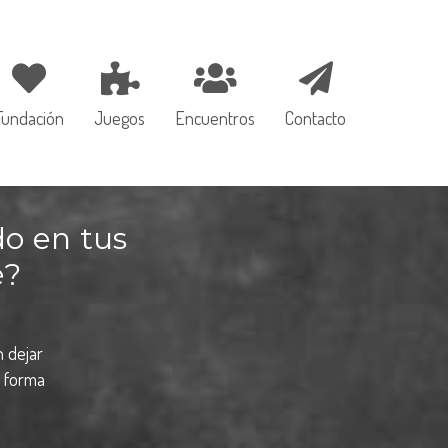
Fundación
Juegos
Encuentros
Contacto
o en tus
é?
n dejar
a forma