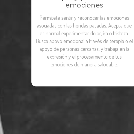
emociones
Permítete sentir y reconocer las emociones
asociadas con las heridas pasadas. Acepta que
es normal experimentar dolor, ira o tristeza.
Busca apoyo emocional a través de terapia o el
apoyo de personas cercanas, y trabaja en la
expresión y el procesamiento de tus
emociones de manera saludable.