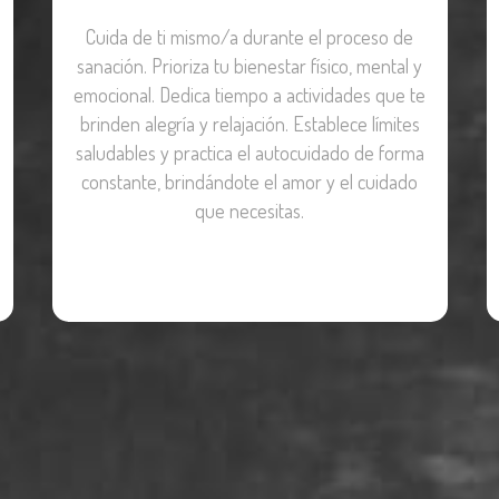
Cuida de ti mismo/a durante el proceso de
sanación. Prioriza tu bienestar físico, mental y
emocional. Dedica tiempo a actividades que te
brinden alegría y relajación. Establece límites
saludables y practica el autocuidado de forma
constante, brindándote el amor y el cuidado
que necesitas.