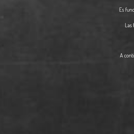
Es fund
Las 
A cont